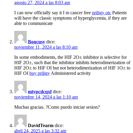
agosto 27, 2024 a las 8:03 am
I can now officially say it I m cancer free
priligy otc
Patients
will have the classic symptoms of hyperglycemia, if they are
able to communicate
Boncusy
dice:
noviembre 11, 2024 a las 8:10 am
In some embodiments, the HIF 2О± inhibitor is selective for
HIF 2О±, such that the inhibitor inhibits heterodimerization of
HIF 2О± to HIF ОІ but not heterodimerization of HIF 1О± to
HIF ОІ
buy priligy
Administered activity
mtypcdcqxf
dice:
noviembre 14, 2024 a las 1:10 am
Muchas gracias. ?Como puedo iniciar sesion?
DavidTearm
dice:
abril 24, 2025 a las 3:32 am