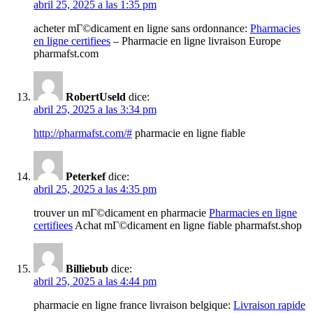
abril 25, 2025 a las 1:35 pm
acheter mГ©dicament en ligne sans ordonnance:
Pharmacies
en ligne certifiees
– Pharmacie en ligne livraison Europe
pharmafst.com
RobertUseld
dice:
abril 25, 2025 a las 3:34 pm
http://pharmafst.com/#
pharmacie en ligne fiable
Peterkef
dice:
abril 25, 2025 a las 4:35 pm
trouver un mГ©dicament en pharmacie
Pharmacies en ligne
certifiees
Achat mГ©dicament en ligne fiable pharmafst.shop
Billiebub
dice:
abril 25, 2025 a las 4:44 pm
pharmacie en ligne france livraison belgique:
Livraison rapide