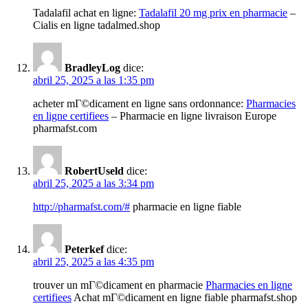
Tadalafil achat en ligne:
Tadalafil 20 mg prix en pharmacie
–
Cialis en ligne tadalmed.shop
BradleyLog
dice:
abril 25, 2025 a las 1:35 pm
acheter mГ©dicament en ligne sans ordonnance:
Pharmacies
en ligne certifiees
– Pharmacie en ligne livraison Europe
pharmafst.com
RobertUseld
dice:
abril 25, 2025 a las 3:34 pm
http://pharmafst.com/#
pharmacie en ligne fiable
Peterkef
dice:
abril 25, 2025 a las 4:35 pm
trouver un mГ©dicament en pharmacie
Pharmacies en ligne
certifiees
Achat mГ©dicament en ligne fiable pharmafst.shop