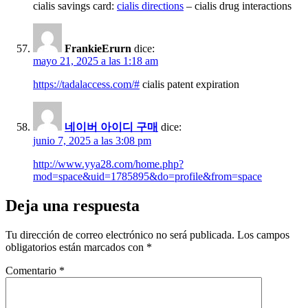
cialis savings card:
cialis directions
– cialis drug interactions
FrankieErurn
dice:
mayo 21, 2025 a las 1:18 am
https://tadalaccess.com/#
cialis patent expiration
네이버 아이디 구매
dice:
junio 7, 2025 a las 3:08 pm
http://www.yya28.com/home.php?
mod=space&uid=1785895&do=profile&from=space
Deja una respuesta
Tu dirección de correo electrónico no será publicada.
Los campos
obligatorios están marcados con
*
Comentario
*