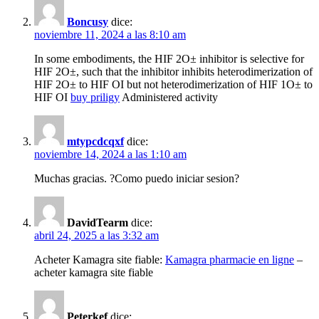
Boncusy
dice:
noviembre 11, 2024 a las 8:10 am
In some embodiments, the HIF 2О± inhibitor is selective for
HIF 2О±, such that the inhibitor inhibits heterodimerization of
HIF 2О± to HIF ОІ but not heterodimerization of HIF 1О± to
HIF ОІ
buy priligy
Administered activity
mtypcdcqxf
dice:
noviembre 14, 2024 a las 1:10 am
Muchas gracias. ?Como puedo iniciar sesion?
DavidTearm
dice:
abril 24, 2025 a las 3:32 am
Acheter Kamagra site fiable:
Kamagra pharmacie en ligne
–
acheter kamagra site fiable
Peterkef
dice: