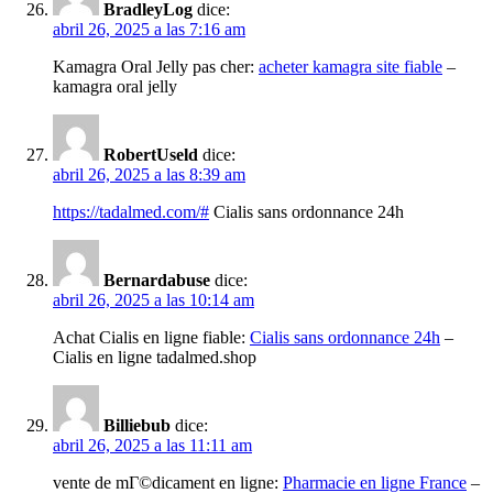
BradleyLog
dice:
abril 26, 2025 a las 7:16 am
Kamagra Oral Jelly pas cher:
acheter kamagra site fiable
–
kamagra oral jelly
RobertUseld
dice:
abril 26, 2025 a las 8:39 am
https://tadalmed.com/#
Cialis sans ordonnance 24h
Bernardabuse
dice:
abril 26, 2025 a las 10:14 am
Achat Cialis en ligne fiable:
Cialis sans ordonnance 24h
–
Cialis en ligne tadalmed.shop
Billiebub
dice:
abril 26, 2025 a las 11:11 am
vente de mГ©dicament en ligne:
Pharmacie en ligne France
–